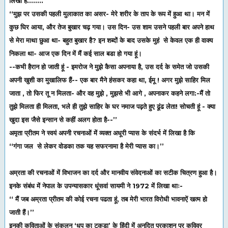
लिखा है........
‘‘मुझ पर उसकी पहली मुलाकात का असर- मेरे शरीर के ताप के रूप में हुआ था। मन में
कुछ घिर आया, और तेज बुखार चढ़ गया। उस दिन- उस शाम उसने पहली बार अपने हाथ
से मेरा माथा छुआ था- बहुत बुखार है? इन शब्दों के बाद उसके मुहं से केवल एक ही वाक्य
निकला था- आज एक दिन में मैं कई साल बडा हो गया हूं।
--कभी हैरान हो जाती हूं - इमरोज ने मुझे कैसा अपनाया है, उस दर्द के समेत जो उसकी
अपनी खुशी का मुखालिफ हैं-- एक बार मैने हंसकर कहा था, ईमू ! अगर मुझे साहिर मिल
जाता , तो फिर तू न मिलता- और वह मुझे , मुझसे भी आगे , अपनाकर कहने लगा:-मैं तो
तुझे मिलता ही मिलता, भले ही तुझे साहिर के घर नमाज पढ़ते हुए ढूंढ लेता! सोचती हूं - क्या
खुदा इस जैसे इन्सान से कहीं अलग होता है--’’
अमृता प्रीतम ने स्वयं अपनी रचनाओं में व्यक्त अधूरी प्यास के संदर्भ में लिखा है कि
‘‘गंगा जल से लेकर वोडका तक यह सफरनामा है मेरी प्यास का।’’
अम्रता की रचनाओं में विभाजन का दर्द और मानवीय संवेदनाओं का सटीक चित्रण हुआ है।
इनके संबंध में नेपाल के उपन्यासकार धूंसवां सायमी ने 1972 में लिखा थाः-
‘‘ मैं जब अम्रता प्रीतम की कोई रचना पढता हूं, तब मेरी भारत विरोधी भावनाऐं खत्म हो
जाती हैं।’’
इनकी कविताओं के संकलन ‘धूप का टुकडा’ के हिंदी में अनुदित प्रकाशन पर कविवर