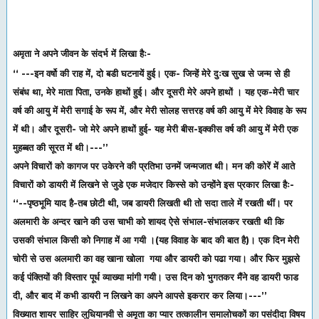
अमृता ने अपने जीवन के संदर्भ में लिखा हैः-
‘‘ ---इन वर्षो की राह में, दो बडी घटनायें हुई। एक- जिन्हें मेरे दुःख सुख से जन्म से ही
संबंध था, मेरे माता पिता, उनके हाथों हुई। और दूसरी मेरे अपने हाथों । यह एक-मेरी चार
वर्ष की आयु में मेरी सगाई के रूप में, और मेरी सोलह सत्तरह वर्ष की आयु में मेरे विवाह के रूप
में थी। और दूसरी- जो मेरे अपने हाथों हुई- यह मेरी बीस-इक्कीस वर्ष की आयु में मेरी एक
मुहब्बत की सूरत में थी।---’’
अपने विचारों को कागज पर उकेरने की प्रतिभा उनमें जन्मजात थी। मन की कोरें में आते
विचारों को डायरी में लिखने से जुडे एक मजेदार किस्से को उन्होंने इस प्रकार लिखा हैः-
‘‘--पृष्ठभूमि याद है-तब छोटी थी, जब डायरी लिखती थी तो सदा ताले में रखती थीं। पर
अलमारी के अन्दर खाने की उस चाभी को शायद ऐसे संभाल-संभालकर रखती थी कि
उसकी संभाल किसी को निगाह में आ गयी ।(यह विवाह के बाद की बात है)। एक दिन मेरी
चोरी से उस अलमारी का वह खाना खोला गया और डायरी को पढा गया। और फिर मुझसे
कई पंक्तियों की विस्तार पूर्ध व्याख्या मांगी गयी। उस दिन को भुगतकर मैंने वह डायरी फाड
दी, और बाद में कभी डायरी न लिखने का अपने आपसे इकरार कर लिया।---’’
विख्यात शायर साहिर लुधियानवी से अमृता का प्यार तत्कालीन समालोचकों का पसंदीदा विषय